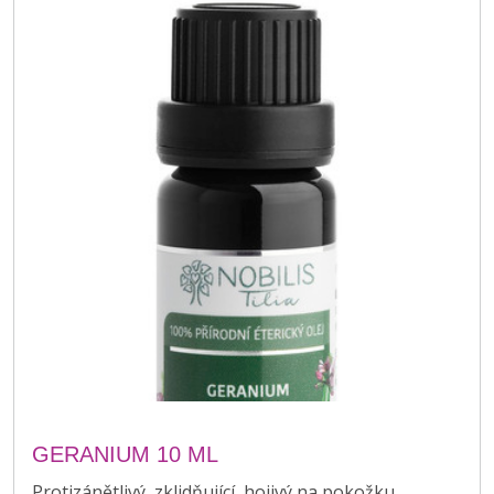
GERANIUM 10 ML
Protizánětlivý, zklidňující, hojivý na pokožku