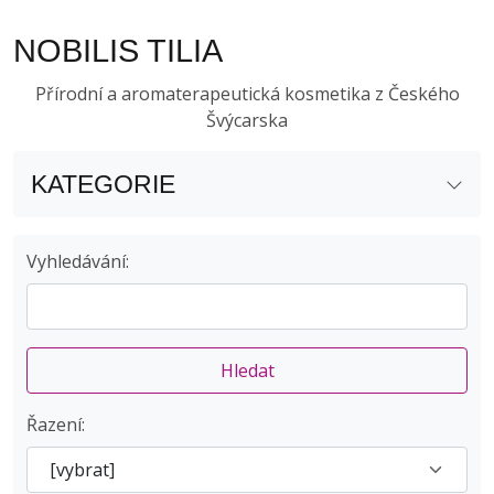
NOBILIS TILIA
Přírodní a aromaterapeutická kosmetika z Českého
Švýcarska
KATEGORIE
Nová kolekce: Transformace
12
Vyhledávání:
Aromaterapie, františky, tyčinky
10
Klasické svíčky v upcyklovaném skle
9
Nobilis Tilia
7
Hledat
Workshopy
4
Řazení: