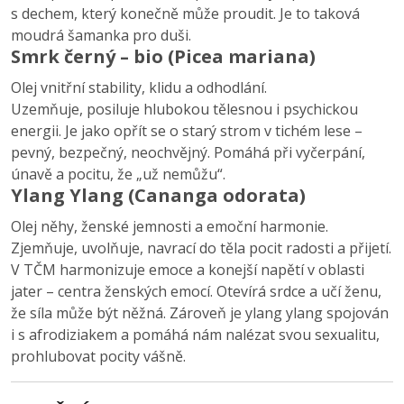
s dechem, který konečně může proudit. Je to taková
moudrá šamanka pro duši.
Smrk černý – bio (Picea mariana)
Olej vnitřní stability, klidu a odhodlání.
Uzemňuje, posiluje hlubokou tělesnou i psychickou
energii. Je jako opřít se o starý strom v tichém lese –
pevný, bezpečný, neochvějný. Pomáhá při vyčerpání,
únavě a pocitu, že „už nemůžu“.
Ylang Ylang (Cananga odorata)
Olej něhy, ženské jemnosti a emoční harmonie.
Zjemňuje, uvolňuje, navrací do těla pocit radosti a přijetí.
V TČM harmonizuje emoce a konejší napětí v oblasti
jater – centra ženských emocí. Otevírá srdce a učí ženu,
že síla může být něžná. Zároveň je ylang ylang spojován
i s afrodiziakem a pomáhá nám nalézat svou sexualitu,
prohlubovat pocity vášně.