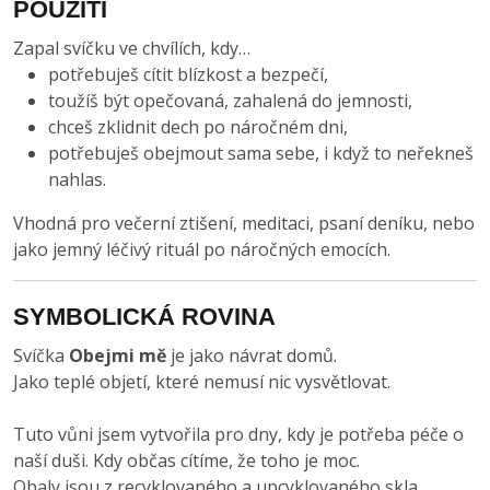
POUŽITÍ
Zapal svíčku ve chvílích, kdy…
potřebuješ cítit blízkost a bezpečí,
toužíš být opečovaná, zahalená do jemnosti,
chceš zklidnit dech po náročném dni,
potřebuješ obejmout sama sebe, i když to neřekneš
nahlas.
Vhodná pro večerní ztišení, meditaci, psaní deníku, nebo
jako jemný léčivý rituál po náročných emocích.
SYMBOLICKÁ ROVINA
Svíčka
Obejmi mě
je jako návrat domů.
Jako teplé objetí, které nemusí nic vysvětlovat.
Tuto vůni jsem vytvořila pro dny, kdy je potřeba péče o
naší duši. Kdy občas cítíme, že toho je moc.
Obaly jsou z recyklovaného a upcyklovaného skla,