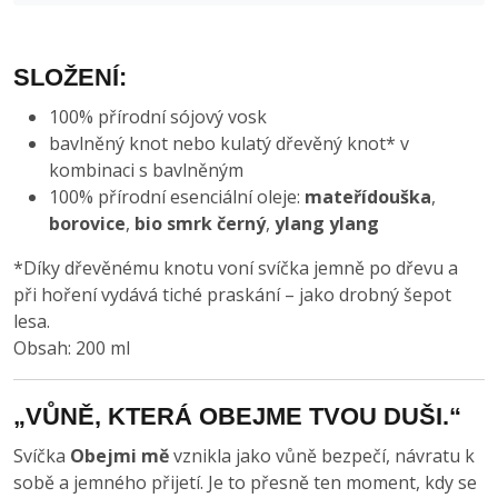
SLOŽENÍ:
100% přírodní sójový vosk
bavlněný knot nebo kulatý dřevěný knot* v
kombinaci s bavlněným
100% přírodní esenciální oleje:
mateřídouška
,
borovice
,
bio smrk černý
,
ylang ylang
*Díky dřevěnému knotu voní svíčka jemně po dřevu a
při hoření vydává tiché praskání – jako drobný šepot
lesa.
Obsah: 200 ml
„VŮNĚ, KTERÁ OBEJME TVOU DUŠI.“
Svíčka
Obejmi mě
vznikla jako vůně bezpečí, návratu k
sobě a jemného přijetí. Je to přesně ten moment, kdy se