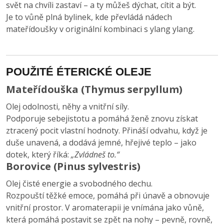
svět na chvíli zastaví – a ty můžeš dýchat, cítit a být.
Je to vůně plná bylinek, kde převládá nádech
mateřídoušky v originální kombinaci s ylang ylang.
POUŽITÉ ÉTERICKÉ OLEJE
Mateřídouška (Thymus serpyllum)
Olej odolnosti, něhy a vnitřní síly.
Podporuje sebejistotu a pomáhá ženě znovu získat
ztracený pocit vlastní hodnoty. Přináší odvahu, když je
duše unavená, a dodává jemné, hřejivé teplo – jako
dotek, který říká:
„Zvládneš to.“
Borovice (Pinus sylvestris)
Olej čisté energie a svobodného dechu.
Rozpouští těžké emoce, pomáhá při únavě a obnovuje
vnitřní prostor. V aromaterapii je vnímána jako vůně,
která pomáhá postavit se zpět na nohy – pevně, rovně,