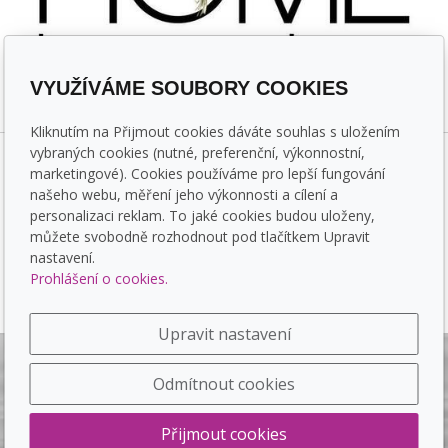
VYUŽÍVÁME SOUBORY COOKIES
Kliknutím na Přijmout cookies dáváte souhlas s uložením
vybraných cookies (nutné, preferenční, výkonnostní,
marketingové). Cookies používáme pro lepší fungování
našeho webu, měření jeho výkonnosti a cílení a
personalizaci reklam. To jaké cookies budou uloženy,
© 2026 Home Herbs
můžete svobodně rozhodnout pod tlačítkem Upravit
nastavení.
inPage
-
webové stránky
,
doména
a
webhosting
snadno.
Prohlášení o cookies.
Upravit nastavení
Odmítnout cookies
Přijmout cookies